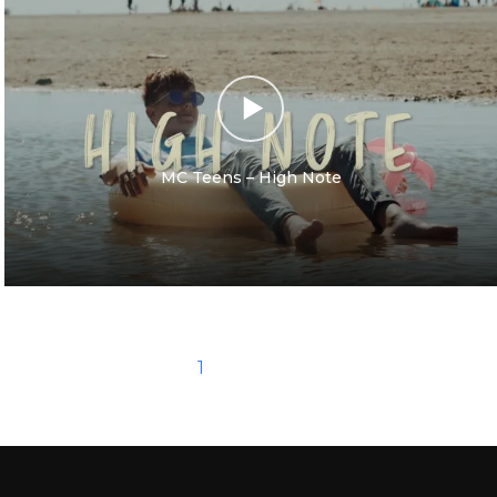
MC Teens – High Note
1
2
3